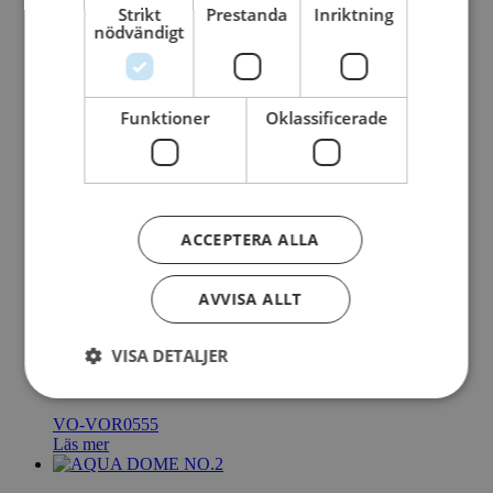
Strikt
Prestanda
Inriktning
VO-VOR7130
nödvändigt
Läs mer
ALTO N°2
Funktioner
Oklassificerade
VO-VOR7131
Läs mer
ACCEPTERA ALLA
ALTO N°3
VO-VOR7132
AVVISA ALLT
Läs mer
VISA DETALJER
AQUA DOME NO.1
VO-VOR0555
Läs mer