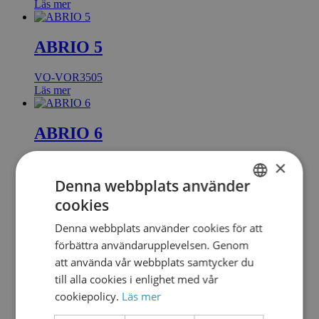
Läs mer
ABRIO 5
VO-VOR3505
Läs mer
ABRIO 6
×
VO-VOR3506
Läs mer
Denna webbplats använder
cookies
SWEDISH
ALLIGATOR
Denna webbplats använder cookies för att
DANISH
förbättra användarupplevelsen. Genom
VO-VOR1102
att använda vår webbplats samtycker du
Läs mer
till alla cookies i enlighet med vår
cookiepolicy.
Läs mer
ALTO N°1