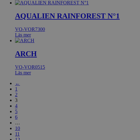
AQUALIEN RAINFOREST N°1
VO-VOR7300
Läs mer
ARCH
VO-VOR0515
Läs mer
←
1
2
3
4
5
6
…
10
11
12