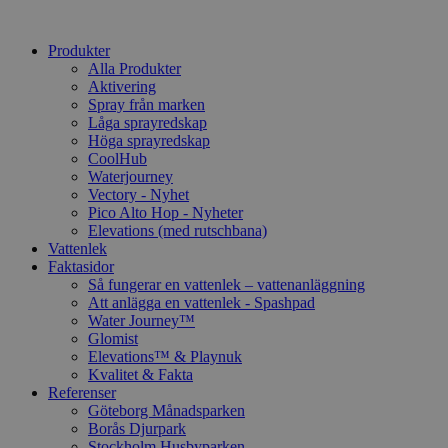
Produkter
Alla Produkter
Aktivering
Spray från marken
Låga sprayredskap
Höga sprayredskap
CoolHub
Waterjourney
Vectory - Nyhet
Pico Alto Hop - Nyheter
Elevations (med rutschbana)
Vattenlek
Faktasidor
Så fungerar en vattenlek – vattenanläggning
Att anlägga en vattenlek - Spashpad
Water Journey™
Glomist
Elevations™ & Playnuk
Kvalitet & Fakta
Referenser
Göteborg Månadsparken
Borås Djurpark
Stockholm Husbyparken