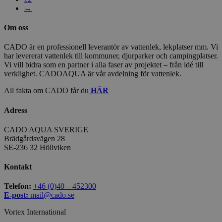
→
Om oss
CADO är en professionell leverantör av vattenlek, lekplatser mm. Vi
har levererat vattenlek till kommuner, djurparker och campingplatser.
Vi vill bidra som en partner i alla faser av projektet – från idé till
verklighet. CADOAQUA är vår avdelning för vattenlek.
All fakta om CADO får du
HÄR
Adress
CADO AQUA SVERIGE
Brädgårdsvägen 28
SE-236 32 Höllviken
Kontakt
Telefon:
+46 (0)40 – 452300
E-post:
mail@cado.se
Vortex International