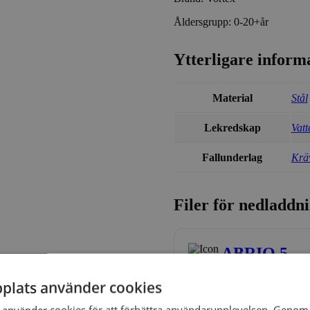
Åldersgrupp: 0-20+år
Ytterligare inform
Material
Stål
Lekredskap
Vatt
Fallunderlag
Kräv
Filer för nedladdn
ABRIO 5
1 file(s)
1.31 MB
plats använder cookies
använder cookies för att förbättra användarupplevelsen. Genom 