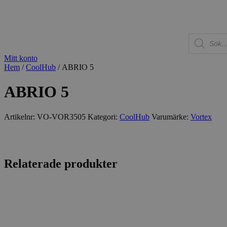
Produkter
Vattenlek
Faktasidor
Referens
Produktsök
Mitt konto
Hem
/
CoolHub
/ ABRIO 5
ABRIO 5
Artikelnr:
VO-VOR3505
Kategori:
CoolHub
Varumärke:
Vortex
Relaterade produkter