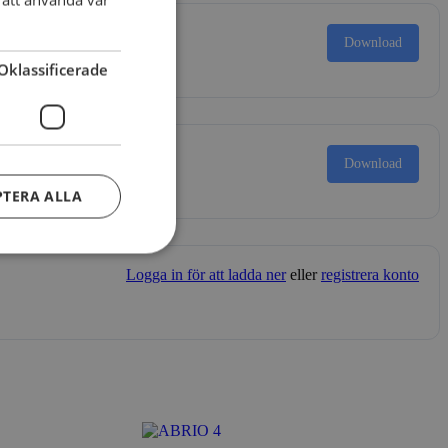
DANISH
Download
Oklassificerade
Download
B
PTERA ALLA
Logga in för att ladda ner
eller
registrera konto