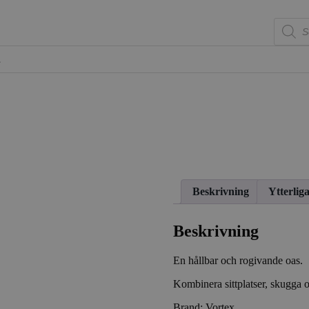
Produkts
er
Om vattenlek
Kontakt
Mitt konto
ning
Beskrivning
Ytterlig
Beskrivning
En hållbar och rogivande oas.
Kombinera sittplatser, skugga 
Brand: Vortex