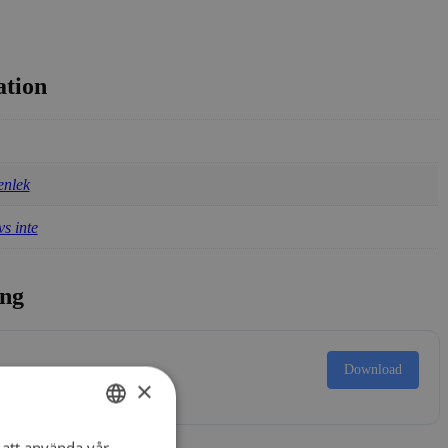
ation
enlek
s inte
ing
Download
×
att använda vår
SWEDISH