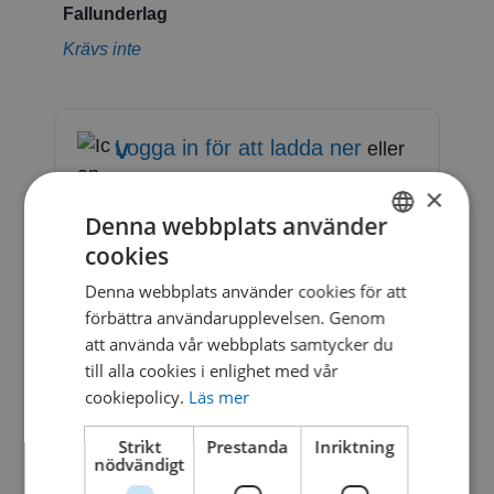
Fallunderlag
Krävs inte
Logga in för att ladda ner
eller
V
registrera konto
O
×
-
Denna webbplats använder
cookies
V
SWEDISH
O
Denna webbplats använder cookies för att
DANISH
förbättra användarupplevelsen. Genom
R
att använda vår webbplats samtycker du
-
till alla cookies i enlighet med vår
7
cookiepolicy.
Läs mer
5
Strikt
Prestanda
Inriktning
nödvändigt
3