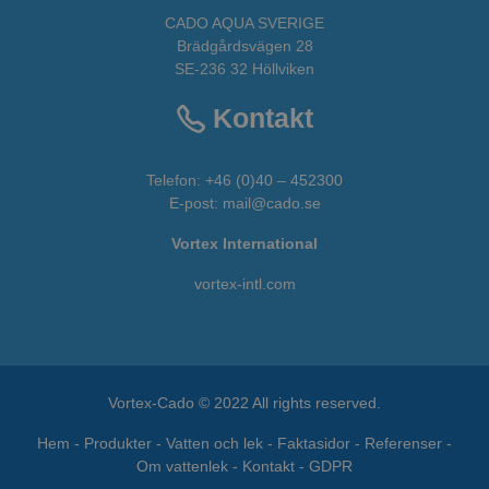
CADO AQUA SVERIGE
Brädgårdsvägen 28
SE-236 32 Höllviken
Kontakt
Telefon:
+46 (0)40 – 452300
E-post:
mail@cado.se
Vortex International
vortex-intl.com
Vortex-Cado © 2022 All rights reserved.
Hem
-
Produkter
-
Vatten och lek
-
Faktasidor
-
Referenser
-
Om vattenlek
-
Kontakt
-
GDPR