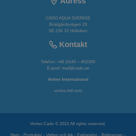
Adress
CADO AQUA SVERIGE
Brädgårdsvägen 28
SE-236 32 Höllviken
Kontakt
Telefon:
+46 (0)40 – 452300
E-post:
mail@cado.se
Vortex International
vortex-intl.com
Vortex-Cado © 2022 All rights reserved.
Hem
-
Produkter
-
Vatten och lek
-
Faktasidor
-
Referenser
-