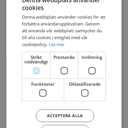
Denna webbplats använder
VO-VOR0302
cookies
SWEDISH
Denna webbplats använder cookies för att
DANISH
förbättra användarupplevelsen. Genom
att använda vår webbplats samtycker du
till alla cookies i enlighet med vår
WATER BLOOM NO1
cookiepolicy.
Läs mer
VO-VOR0322
Strikt
Prestanda
Inriktning
nödvändigt
Funktioner
Oklassificerade
WATER BLOOM NO2
VO-VOR0329
ACCEPTERA ALLA