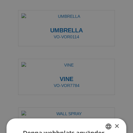
UMBRELLA
VO-VOR0114
VINE
VO-VOR7784
×
WALL SPRAY