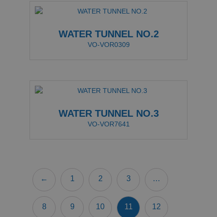
WATER TUNNEL NO.2
VO-VOR0309
WATER TUNNEL NO.3
VO-VOR7641
←
1
2
3
…
8
9
10
11
12