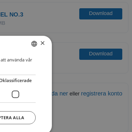
Download
EL NO.3
MB
×
Download
EL NO.3
att använda vår
SWEDISH
2 KB
DANISH
Oklassificerade
Logga in för att ladda ner
registrera konto
eller
3
4
PTERA ALLA