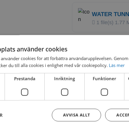
WATER TUNN
1 file(s)
1.77 
plats använder cookies
WATER TUNN
använder cookies för att förbättra användarupplevelsen. Genom 
1 file(s)
193.3
er du till alla cookies i enlighet med vår cookiepolicy.
Läs mer
Prestanda
Inriktning
Funktioner
WATER
TUNNEL NO.
1 file(s)
254.9
ER
AVVISA ALLT
ACCE
KB