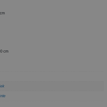
 cm
80 cm
lek
inte