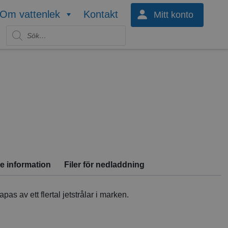
Om vattenlek
Kontakt
Mitt konto
Produktsökning
re information
Filer för nedladdning
as av ett flertal jetstrålar i marken.