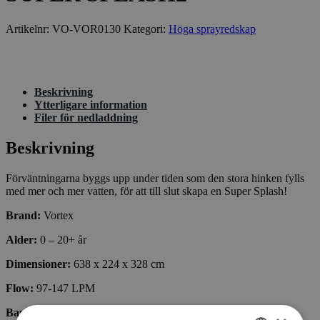
Artikelnr:
VO-VOR0130
Kategori:
Höga sprayredskap
Beskrivning
Ytterligare information
Filer för nedladdning
Beskrivning
Förväntningarna byggs upp under tiden som den stora hinken fylls
med mer och mer vatten, för att till slut skapa en Super Splash!
Brand:
Vortex
Alder:
0 – 20+ år
Dimensioner:
638 x 224 x 328 cm
Flow:
97-147 LPM
Bay:
TEEN