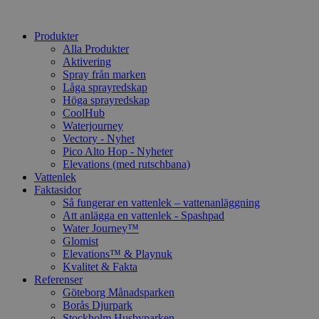
Produkter
Alla Produkter
Aktivering
Spray från marken
Låga sprayredskap
Höga sprayredskap
CoolHub
Waterjourney
Vectory - Nyhet
Pico Alto Hop - Nyheter
Elevations (med rutschbana)
Vattenlek
Faktasidor
Så fungerar en vattenlek – vattenanläggning
Att anlägga en vattenlek - Spashpad
Water Journey™
Glomist
Elevations™ & Playnuk
Kvalitet & Fakta
Referenser
Göteborg Månadsparken
Borås Djurpark
Stockholm Husbyparken