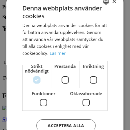
×
Denna webbplats använder
Pressure:
0.7-1.0 BAR
cookies
Spray Zone:
883.92 X 1524.00 cm
SWEDISH
Denna webbplats använder cookies för att
DANISH
Ytterligare information
förbättra användarupplevelsen. Genom
att använda vår webbplats samtycker du
till alla cookies i enlighet med vår
Material
Stål
cookiepolicy.
Läs mer
Lekredskap
Vattenlek
Strikt
Prestanda
Inriktning
nödvändigt
Fallunderlag
Krävs inte
Funktioner
Oklassificerade
Filer för nedladdning
SUPER SPLASH2
ACCEPTERA ALLA