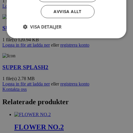
1 file(s)
683.13 KB
Logga in för att ladda ner
eller
registrera konto
AVVISA ALLT
VISA DETALJER
SUPER SPLASH2
1 file(s)
120.94 KB
Logga in för att ladda ner
eller
registrera konto
SUPER SPLASH2
1 file(s)
2.78 MB
Logga in för att ladda ner
eller
registrera konto
Kontakta oss
Relaterade produkter
FLOWER NO.2