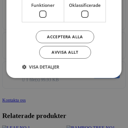
Funktioner
Oklassificerade
1
file(s)
546.36
KB
ACCEPTERA ALLA
VO-VOR-1331 PDF
Download
1 file(s)
855.59 KB
AVVISA ALLT
VISA DETALJER
VO-VOR-1331 PDF
Download
1 file(s)
99.93 KB
Kontakta oss
Relaterade produkter