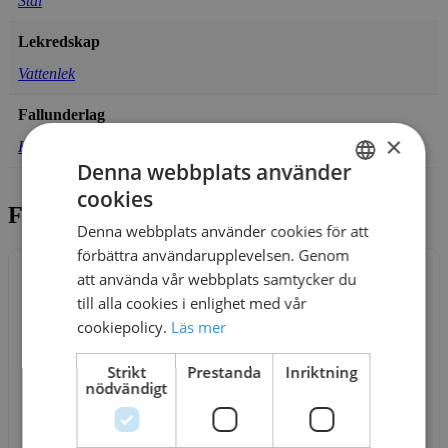
Stål
Lekredskap
Vattenlek
Fallunderlag
×
Krävs inte
Denna webbplats använder
cookies
SWEDISH
Filer för nedladdning
Denna webbplats använder cookies för att
DANISH
förbättra användarupplevelsen. Genom
att använda vår webbplats samtycker du
Logga in för att ladda ner
eller
registrera konto
VO-
till alla cookies i enlighet med vår
VO
cookiepolicy.
Läs mer
R-
Strikt
Prestanda
Inriktning
1331
nödvändigt
DW
G