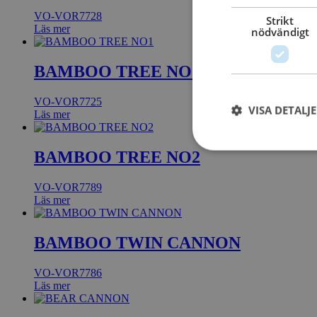
VO-VOR7728
Strikt
Läs mer
nödvändigt
BAMBOO TREE NO1
VO-VOR7725
VISA DETALJ
Läs mer
BAMBOO TREE NO2
VO-VOR7789
Läs mer
BAMBOO TWIN CANNON
VO-VOR7786
Läs mer