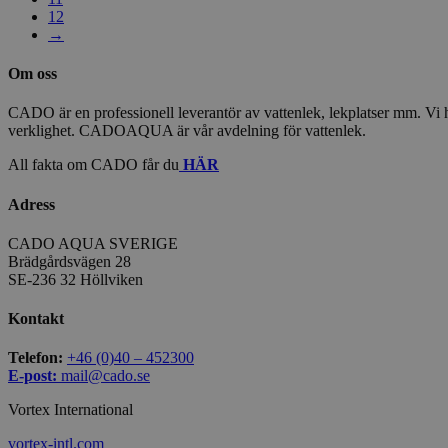
12
→
Om oss
CADO är en professionell leverantör av vattenlek, lekplatser mm. Vi har
verklighet. CADOAQUA är vår avdelning för vattenlek.
All fakta om CADO får du
HÄR
Adress
CADO AQUA SVERIGE
Brädgårdsvägen 28
SE-236 32 Höllviken
Kontakt
Telefon:
+46 (0)40 – 452300
E-post:
mail@cado.se
Vortex International
vortex-intl.com