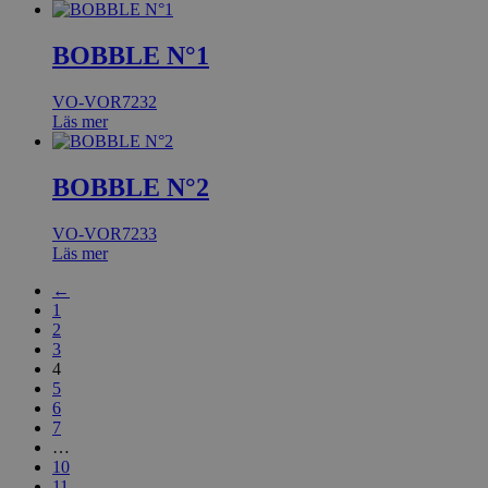
BOBBLE N°1
VO-VOR7232
Läs mer
BOBBLE N°2
VO-VOR7233
Läs mer
←
1
2
3
4
5
6
7
…
10
11