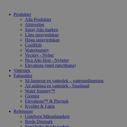
Produkter
Alla Produkter
Aktivering
Spray från marken
Låga sprayredskap
Höga sprayredskap
CoolHub
Waterjourney
Vectory - Nyhet
Pico Alto Hop - Nyheter
Elevations (med rutschbana)
Vattenlek
Faktasidor
Så fungerar en vattenlek – vattenanläggning
Att anlägga en vattenlek - Spashpad
Water Journey™
Glomist
Elevations™ & Playnuk
Kvalitet & Fakta
Referenser
Göteborg Månadsparken
Borås Djurpark
Stockholm Husbyparken