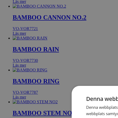
Läs mer
BAMBOO CANNON NO.2
VO-VOR7721
Läs mer
BAMBOO RAIN
VO-VOR7730
Läs mer
BAMBOO RING
VO-VOR7787
Läs mer
Denna webb
Denna webbplats 
BAMBOO STEM NO2
webbplats samtyck