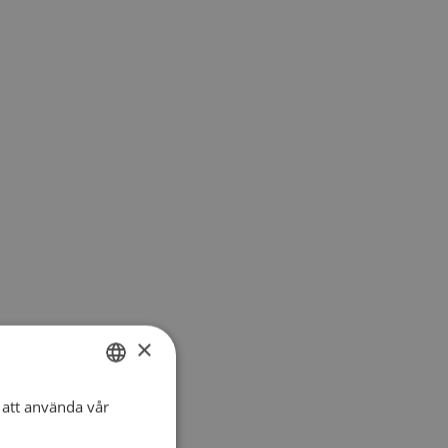
×
att använda vår
SWEDISH
DANISH