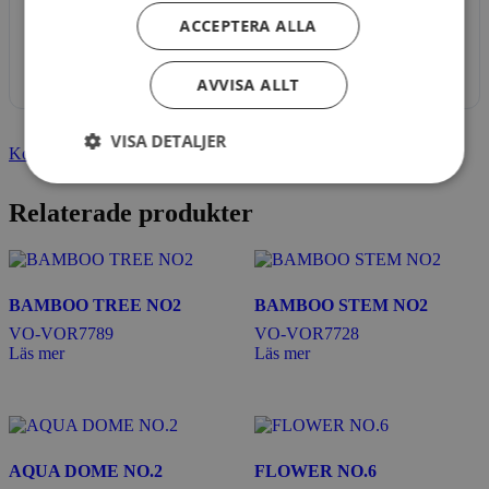
1
ACCEPTERA ALLA
file(s)
349.65
KB
AVVISA ALLT
VISA DETALJER
Kontakta oss
Relaterade produkter
BAMBOO TREE NO2
BAMBOO STEM NO2
VO-VOR7789
VO-VOR7728
Läs mer
Läs mer
AQUA DOME NO.2
FLOWER NO.6