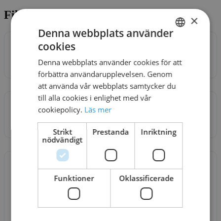
Filer för nedladdning
×
Denna webbplats använder
cookies
REFRESH No1
SWEDISH
Download
Denna webbplats använder cookies för att
1 file(s)
807.41 KB
DANISH
förbättra användarupplevelsen. Genom
att använda vår webbplats samtycker du
till alla cookies i enlighet med vår
REFRESH No1
cookiepolicy.
Läs mer
Download
1 file(s)
807.41 KB
Strikt
Prestanda
Inriktning
nödvändigt
Logga in för att ladda ner
eller
registrera konto
REF
Funktioner
Oklassificerade
RES
H
No1