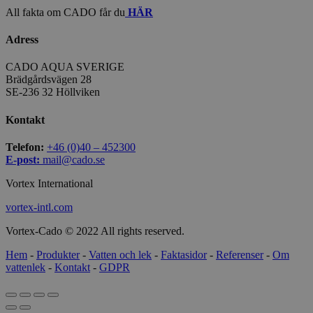
All fakta om CADO får du
HÄR
Adress
CADO AQUA SVERIGE
Brädgårdsvägen 28
SE-236 32 Höllviken
Kontakt
Telefon:
+46 (0)40 – 452300
E-post:
mail@cado.se
Vortex International
vortex-intl.com
Vortex-Cado © 2022 All rights reserved.
Hem
-
Produkter
-
Vatten och lek
-
Faktasidor
-
Referenser
-
Om
vattenlek
-
Kontakt
-
GDPR