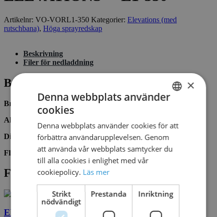
Artikelnr:
VO-VORL1-350
Kategorier:
Elevations (med
rutschbana)
,
Höga sprayredskap
Beskrivning
Filer för nedladdning
Beskrivning
×
Denna webbplats använder
Brand:
Vortex
cookies
SWEDISH
Alder:
0 – 20+ år
Denna webbplats använder cookies för att
DANISH
Dimensioner:
11.2M X 4.2M X 6.8M
förbättra användarupplevelsen. Genom
att använda vår webbplats samtycker du
Flow:
220 GPM / 832 LPM
till alla cookies i enlighet med vår
Filer för nedladdning
cookiepolicy.
Läs mer
Strikt
Prestanda
Inriktning
nödvändigt
ELEVATIONS™ L1-350