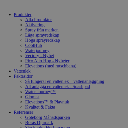
Produkter
Alla Produkter
Aktivering
Spray från marken
Låga sprayredskap
Höga sprayredskap
CoolHub
Waterjourney
Vectory - Nyhet
Pico Alto Hop - Nyheter
Elevations (med rutschbana)
Vattenlek
Faktasidor
Så fungerar en vattenlek – vattenanläggning
Att anlägga en vattenlek - Spashpad
Water Journey™
Glomist
Elevations™ & Playnuk
Kvalitet & Fakta
Referenser
Göteborg Månadsparken
Borås Djurpark
Stockholm Husbyparken