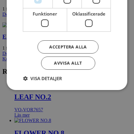
1 file(s)
436.88 KB
Funktioner
Oklassificerade
Download
ELEVATIONS™ L1-350
ACCEPTERA ALLA
1 file(s)
1.65 MB
Download
Kontakta oss
AVVISA ALLT
Relaterade produkter
VISA DETALJER
LEAF NO.2
VO-VOR7657
Läs mer
FLOWER NO.8