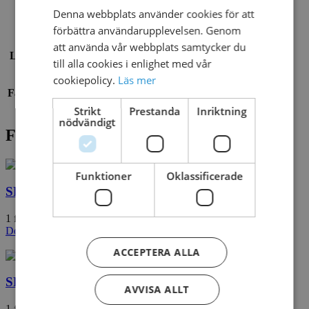
Denna webbplats använder cookies för att
DANISH
Material
Stål
förbättra användarupplevelsen. Genom
att använda vår webbplats samtycker du
Lekredskap
Vattenlek
till alla cookies i enlighet med vår
cookiepolicy.
Läs mer
Fallunderlag
Krävs inte
Strikt
Prestanda
Inriktning
nödvändigt
Filer för nedladdning
Funktioner
Oklassificerade
SPLASH TRIO
1 file(s)
697.47 KB
Download
ACCEPTERA ALLA
SPLASH TRIO
AVVISA ALLT
1 file(s)
104.55 KB