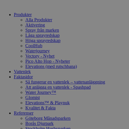
Produkter
Alla Produkter
Aktivering
Spray från marken
Låga sprayredskap
Höga sprayredskap
CoolHub
Waterjourney
Vectory - Nyhet
Pico Alto Hop - Nyheter
Elevations (med rutschbana)
Vattenlek
Faktasidor
Så fungerar en vattenlek – vattenanläggning
Att anlägga en vattenlek - Spashpad
Water Journey™
Glomist
Elevations™ & Playnuk
Kvalitet & Fakta
Referenser
Göteborg Månadsparken
Borås Djurpark
Stockholm Husbyparken