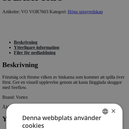
Artikelnr:
VO VOR7603
Kategori:
Höga sprayredskap
Beskrivning
Ytterligare information
Filer för nedladdning
Beskrivning
Förutsäg och förutse vilken av hinkarna som kommer att spilla över
först. Ger en visuell upplevelse genom att kasta färgglada skuggor
med Seeflow.
Brand: Vortex
Åldersgrupp: 0 – 20+ år
×
Denna webbplats använder
Ytterligare information
cookies
SWEDISH