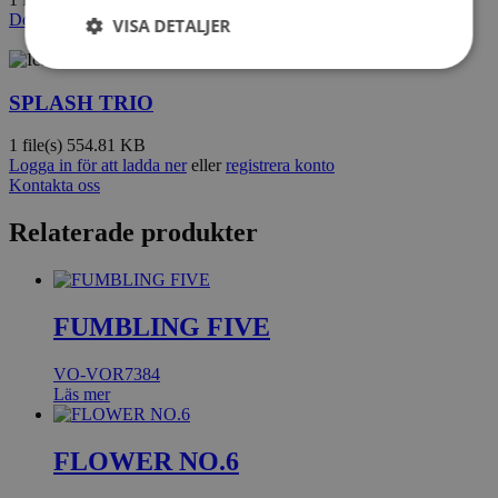
Download
VISA DETALJER
SPLASH TRIO
1 file(s)
554.81 KB
Logga in för att ladda ner
eller
registrera konto
Kontakta oss
Relaterade produkter
FUMBLING FIVE
VO-VOR7384
Läs mer
FLOWER NO.6