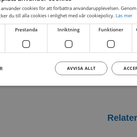
använder cookies för att förbättra användarupplevelsen. Genom 
er du till alla cookies i enlighet med vår cookiepolicy.
Läs mer
Prestanda
Inriktning
Funktioner
LARGE KITE
1 file(s)
764.8
KB
ER
AVVISA ALLT
ACCE
Kontakta oss
Relate