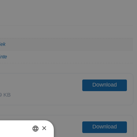
lek
inte
Download
9 KB
×
Download
3 KB