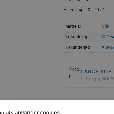
Åldersgrupp: 0 – 20+ år
Material
Stål
Lekredskap
Vatten
Fallunderlag
Krävs 
LARGE KITE
1 file(s)
864.5
LARGE KITE
plats använder cookies
1 file(s)
117.5