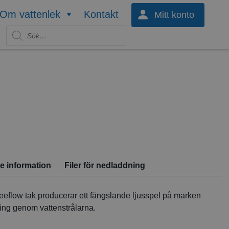
Om vattenlek
Kontakt
Mitt konto
Produktsökning
re information
Filer för nedladdning
eflow tak producerar ett fängslande ljusspel på marken
ing genom vattenstrålarna.