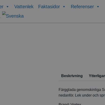
er
Vattenlek
Faktasidor
Referenser
Beskrivning
Ytterliga
Färgglada genomskinliga Se
nedanför. Lek under och spr
Brand: Vortex