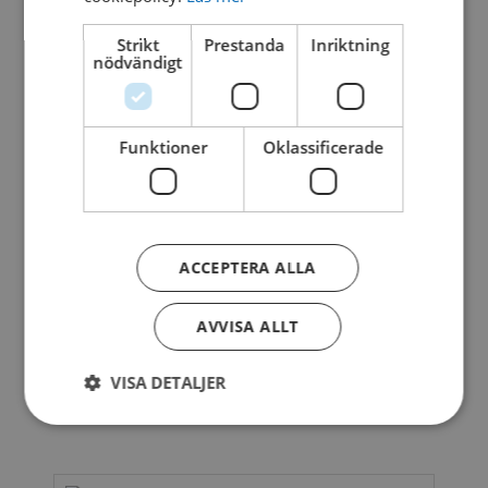
ELEVATION
Download
Strikt
Prestanda
Inriktning
nödvändigt
S™ L2-
450C
1 file(s)
Funktioner
Oklassificerade
1.65 MB
Kontakta oss
ACCEPTERA ALLA
AVVISA ALLT
VISA DETALJER
Relaterade produkter