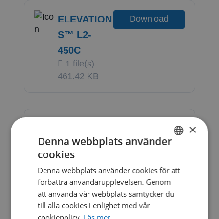
ELEVATION
Download
S™ L2-
450C
1 file(s)
461.42 KB
×
ELEVATION
Download
Denna webbplats använder
S™ L2-
cookies
SWEDISH
450C
Denna webbplats använder cookies för att
1 file(s)
DANISH
förbättra användarupplevelsen. Genom
3.72 MB
att använda vår webbplats samtycker du
till alla cookies i enlighet med vår
cookiepolicy.
Läs mer