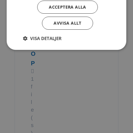
A
ACCEPTERA ALLA
D
AVVISA ALLT
E
L
VISA DETALJER
O
O
P
1
f
i
l
e
(
s
)