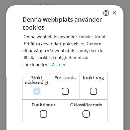
1 file(s)
×
1.43 MB
Denna webbplats använder
cookies
SWEDISH
Denna webbplats använder cookies för att
DANISH
CASCADE
Download
förbättra användarupplevelsen. Genom
att använda vår webbplats samtycker du
LOOP
till alla cookies i enlighet med vår
1 file(s)
cookiepolicy.
Läs mer
729.15 KB
Strikt
Prestanda
Inriktning
nödvändigt
Logga in för att ladda ner
eller
C
Funktioner
Oklassificerade
registrera konto
A
S
C