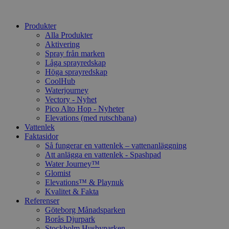
Produkter
Alla Produkter
Aktivering
Spray från marken
Låga sprayredskap
Höga sprayredskap
CoolHub
Waterjourney
Vectory - Nyhet
Pico Alto Hop - Nyheter
Elevations (med rutschbana)
Vattenlek
Faktasidor
Så fungerar en vattenlek – vattenanläggning
Att anlägga en vattenlek - Spashpad
Water Journey™
Glomist
Elevations™ & Playnuk
Kvalitet & Fakta
Referenser
Göteborg Månadsparken
Borås Djurpark
Stockholm Husbyparken