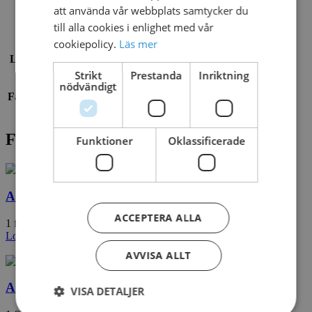
att använda vår webbplats samtycker du
Material
Stål
till alla cookies i enlighet med vår
cookiepolicy.
Läs mer
Lekredskap
Vattenlek
Strikt
Prestanda
Inriktning
nödvändigt
Fallunderlag
Krävs inte
Filer för nedladdning
Funktioner
Oklassificerade
ACTIVATOR No4
ACCEPTERA ALLA
1 file(s)
373.85 KB
Logga in för att ladda ner
eller
registrera konto
AVVISA ALLT
ACTIVATOR No4
VISA DETALJER