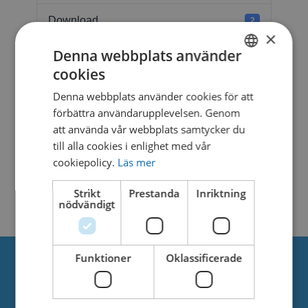
Download
2
×
Denna webbplats använder
File Size
202.31 KB
cookies
SWEDISH
File Count
1
Denna webbplats använder cookies för att
DANISH
förbättra användarupplevelsen. Genom
Create Date
7. februari 2025
att använda vår webbplats samtycker du
till alla cookies i enlighet med vår
Last Updated
7. februari 2025
cookiepolicy.
Läs mer
WATER TUNNEL NO.1
Strikt
Prestanda
Inriktning
nödvändigt
Funktioner
Oklassificerade
Om oss