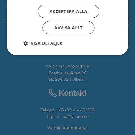
CADO är en professionell leverantör av vattenlek, lekplatser mm.
ACCEPTERA ALLA
Vi har levererat vattenlek till kommuner, djurparker och
campingplatser. Vi vill bidra som en partner i alla faser av projektet
– från idé till verklighet. CADOAQUA är vår avdelning för vattenlek.
AVVISA ALLT
All fakta om CADO får du
HÄR
VISA DETALJER
Adress
CADO AQUA SVERIGE
Brädgårdsvägen 28
SE-236 32 Höllviken
Kontakt
Telefon:
+46 (0)40 – 452300
E-post:
mail@cado.se
Vortex International