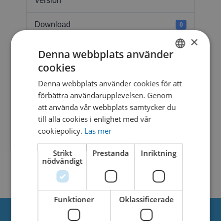
Version
Download
0
×
File Size
1.18 MB
Denna webbplats använder
cookies
SWEDISH
File Count
1
Denna webbplats använder cookies för att
DANISH
förbättra användarupplevelsen. Genom
Create Date
6. februari 2025
att använda vår webbplats samtycker du
till alla cookies i enlighet med vår
Last Updated
6. februari 2025
cookiepolicy.
Läs mer
WATER JOURNEY
Strikt
Prestanda
Inriktning
nödvändigt
TIDE POOL
Funktioner
Oklassificerade