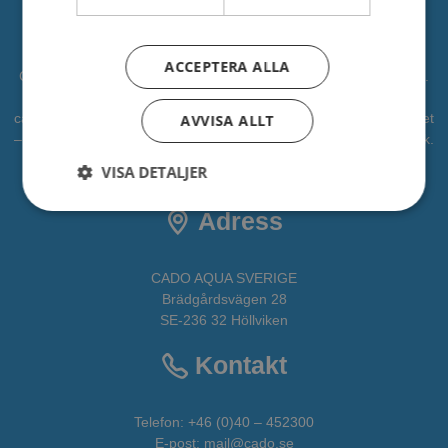
Om oss
ACCEPTERA ALLA
CADO är en professionell leverantör av vattenlek, lekplatser mm.
Vi har levererat vattenlek till kommuner, djurparker och
campingplatser. Vi vill bidra som en partner i alla faser av projektet
AVVISA ALLT
– från idé till verklighet. CADOAQUA är vår avdelning för vattenlek.
VISA DETALJER
All fakta om CADO får du
HÄR
Adress
CADO AQUA SVERIGE
Brädgårdsvägen 28
SE-236 32 Höllviken
Kontakt
Telefon:
+46 (0)40 – 452300
E-post:
mail@cado.se