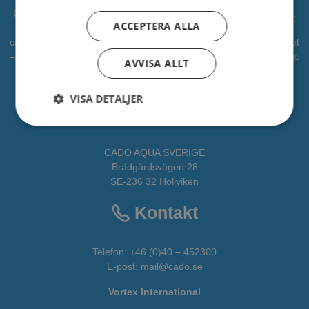
CADO är en professionell leverantör av vattenlek, lekplatser mm.
ACCEPTERA ALLA
Vi har levererat vattenlek till kommuner, djurparker och
campingplatser. Vi vill bidra som en partner i alla faser av projektet
– från idé till verklighet. CADOAQUA är vår avdelning för vattenlek.
AVVISA ALLT
All fakta om CADO får du
HÄR
VISA DETALJER
Adress
CADO AQUA SVERIGE
Brädgårdsvägen 28
SE-236 32 Höllviken
Kontakt
Telefon:
+46 (0)40 – 452300
E-post:
mail@cado.se
Vortex International