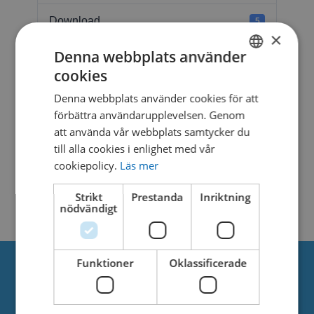
Download
5
×
Denna webbplats använder
File Size
1.10 MB
cookies
SWEDISH
File Count
1
Denna webbplats använder cookies för att
DANISH
förbättra användarupplevelsen. Genom
Create Date
6. februari 2025
att använda vår webbplats samtycker du
till alla cookies i enlighet med vår
Last Updated
6. februari 2025
cookiepolicy.
Läs mer
WATER JELLY NO.3
Strikt
Prestanda
Inriktning
nödvändigt
Funktioner
Oklassificerade
Om oss