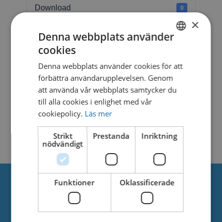
Download
0
×
File Size
238.50 KB
Denna webbplats använder
cookies
SWEDISH
File Count
1
Denna webbplats använder cookies för att
DANISH
förbättra användarupplevelsen. Genom
Create Date
6. februari 2025
att använda vår webbplats samtycker du
till alla cookies i enlighet med vår
Last Updated
6. februari 2025
cookiepolicy.
Läs mer
UMBRELLA
Strikt
Prestanda
Inriktning
nödvändigt
Funktioner
Oklassificerade
Om oss