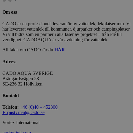
Om oss
CADO är en professionell leverantör av vattenlek, lekplatser mm. Vi
har levererat vattenlek till kommuner, djurparker och campingplatser.
Vi vill bidra som en partner i alla faser av projektet – från idé till
verklighet. CADOAQUA är vår avdelning för vattenlek.
All fakta om CADO får du
HÄR
Adress
CADO AQUA SVERIGE
Brädgårdsvägen 28
SE-236 32 Höllviken
Kontakt
Telefon:
+46 (0)40 – 452300
E-post:
mail@cado.se
Vortex International
vortex-intl.com