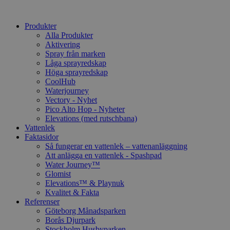
Produkter
Alla Produkter
Aktivering
Spray från marken
Låga sprayredskap
Höga sprayredskap
CoolHub
Waterjourney
Vectory - Nyhet
Pico Alto Hop - Nyheter
Elevations (med rutschbana)
Vattenlek
Faktasidor
Så fungerar en vattenlek – vattenanläggning
Att anlägga en vattenlek - Spashpad
Water Journey™
Glomist
Elevations™ & Playnuk
Kvalitet & Fakta
Referenser
Göteborg Månadsparken
Borås Djurpark
Stockholm Husbyparken