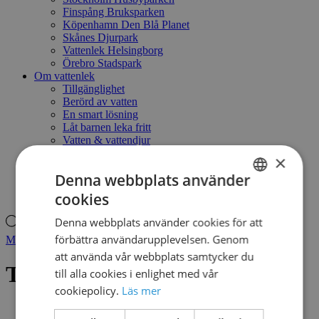
Finspång Bruksparken
Köpenhamn Den Blå Planet
Skånes Djurpark
Vattenlek Helsingborg
Örebro Stadspark
Om vattenlek
Tillgänglighet
Berörd av vatten
En smart lösning
Låt barnen leka fritt
Vatten & vattendjur
Naturlekplats - ett annat sätt att leka
×
Kontakt
Denna webbplats använder
Mitt konto
Produktsökning
cookies
SWEDISH
Denna webbplats använder cookies för att
Produktsökning
DANISH
förbättra användarupplevelsen. Genom
Mitt konto
att använda vår webbplats samtycker du
THREE BELLS NO.1
till alla cookies i enlighet med vår
cookiepolicy.
Läs mer