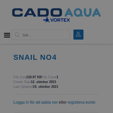
Produktsökning
SNAIL NO4
File Size
218.87 KB
File Count
1
Create Date
12. oktober 2021
Last Updated
19. oktober 2021
Logga in för att ladda ner
eller
registrera konto