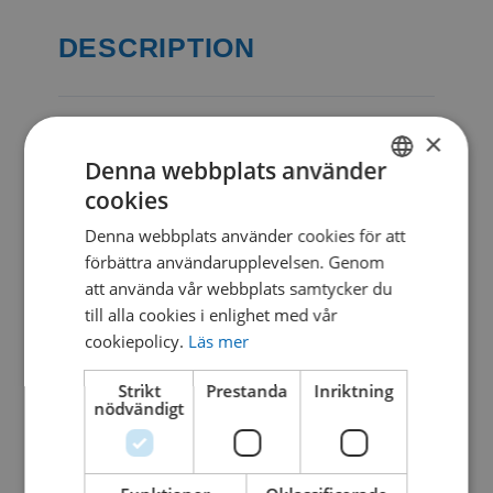
DESCRIPTION
×
CATEGORIES & TAGS
Denna webbplats använder
DWG
cookies
SWEDISH
Denna webbplats använder cookies för att
DANISH
förbättra användarupplevelsen. Genom
SIMILAR DOWNLOADS
att använda vår webbplats samtycker du
till alla cookies i enlighet med vår
cookiepolicy.
Läs mer
No related download found!
Strikt
Prestanda
Inriktning
nödvändigt
Kjell Parmborn
Updated 19. oktober 2021