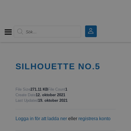
Produktsökning
SILHOUETTE NO.5
File Size
271.11 KB
File Count
1
Create Date
12. oktober 2021
Last Updated
19. oktober 2021
Logga in för att ladda ner
eller
registrera konto