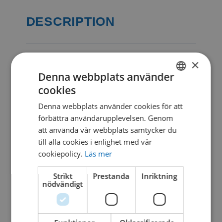
DESCRIPTION
×
CATEGORIES & TAGS
Denna webbplats använder
DWG
cookies
SWEDISH
Denna webbplats använder cookies för att
DANISH
förbättra användarupplevelsen. Genom
SIMILAR DOWNLOADS
att använda vår webbplats samtycker du
till alla cookies i enlighet med vår
cookiepolicy.
Läs mer
No related download found!
Strikt
Prestanda
Inriktning
nödvändigt
Kjell Parmborn
Updated 19. oktober 2021