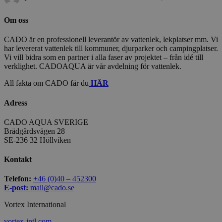
Om oss
CADO är en professionell leverantör av vattenlek, lekplatser mm. Vi
har levererat vattenlek till kommuner, djurparker och campingplatser.
Vi vill bidra som en partner i alla faser av projektet – från idé till
verklighet. CADOAQUA är vår avdelning för vattenlek.
All fakta om CADO får du
HÄR
Adress
CADO AQUA SVERIGE
Brädgårdsvägen 28
SE-236 32 Höllviken
Kontakt
Telefon:
+46 (0)40 – 452300
E-post:
mail@cado.se
Vortex International
vortex-intl.com