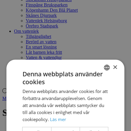
Finspång Bruksparken
Köpenhamn Den Blå Planet
Skånes Djurpark
Vattenlek Helsingborg
Örebro Stadspark
Om vattenlek
Tillgänglighet
Berörd av vatten
En smart lösning
Låt barnen leka fritt
Vatten & vattendjur
Naturlekplats - ett annat sätt att leka
×
Kontakt
Denna webbplats använder
Mitt konto
Produktsökning
cookies
SWEDISH
Denna webbplats använder cookies för att
Produktsökning
DANISH
förbättra användarupplevelsen. Genom
Mitt konto
att använda vår webbplats samtycker du
SILHOUETTE NO.4
till alla cookies i enlighet med vår
cookiepolicy.
Läs mer