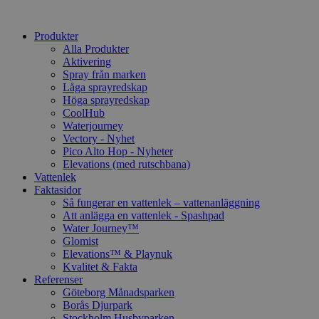
Produkter
Alla Produkter
Aktivering
Spray från marken
Låga sprayredskap
Höga sprayredskap
CoolHub
Waterjourney
Vectory - Nyhet
Pico Alto Hop - Nyheter
Elevations (med rutschbana)
Vattenlek
Faktasidor
Så fungerar en vattenlek – vattenanläggning
Att anlägga en vattenlek - Spashpad
Water Journey™
Glomist
Elevations™ & Playnuk
Kvalitet & Fakta
Referenser
Göteborg Månadsparken
Borås Djurpark
Stockholm Husbyparken