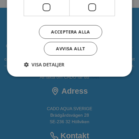
Om oss
ACCEPTERA ALLA
CADO är en professionell leverantör av vattenlek, lekplatser mm.
AVVISA ALLT
Vi har levererat vattenlek till kommuner, djurparker och
campingplatser. Vi vill bidra som en partner i alla faser av projektet
VISA DETALJER
– från idé till verklighet. CADOAQUA är vår avdelning för vattenlek.
All fakta om CADO får du
HÄR
Adress
CADO AQUA SVERIGE
Brädgårdsvägen 28
SE-236 32 Höllviken
Kontakt