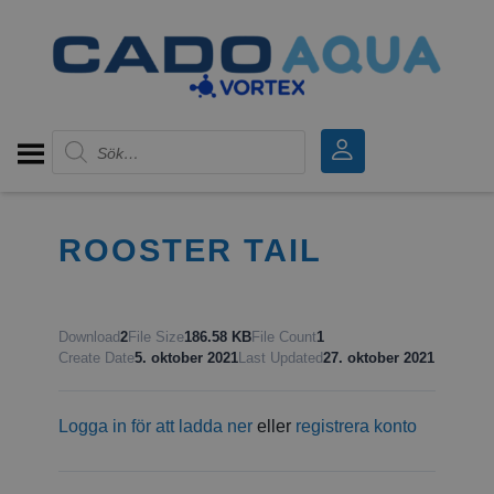
Produktsökning
ROOSTER TAIL
Download
2
File Size
186.58 KB
File Count
1
Create Date
5. oktober 2021
Last Updated
27. oktober 2021
Logga in för att ladda ner
eller
registrera konto