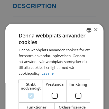
DESCRIPTION
CATEGORIES & TAGS
×
Denna webbplats använder
DWG
cookies
SWEDISH
Denna webbplats använder cookies för att
DANISH
förbättra användarupplevelsen. Genom
SIMILAR DOWNLOADS
att använda vår webbplats samtycker du
till alla cookies i enlighet med vår
No related download found!
cookiepolicy.
Läs mer
Strikt
Prestanda
Inriktning
nödvändigt
Kjell Parmborn
Updated 27. oktober 2021
Funktioner
Oklassificerade