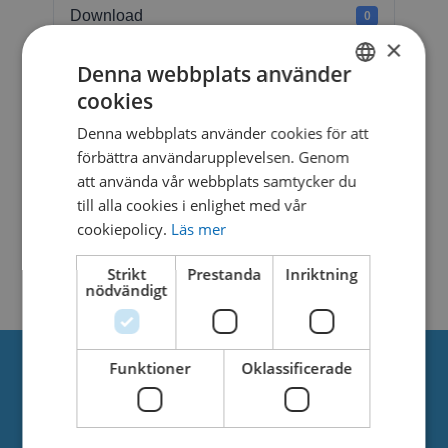
Download
0
×
File Size
1.55 MB
Denna webbplats använder
cookies
SWEDISH
File Count
1
Denna webbplats använder cookies för att
DANISH
förbättra användarupplevelsen. Genom
Create Date
4. februari 2025
att använda vår webbplats samtycker du
till alla cookies i enlighet med vår
Last Updated
4. februari 2025
cookiepolicy.
Läs mer
RIO GRANDE 8-10 ft
Strikt
Prestanda
Inriktning
nödvändigt
Funktioner
Oklassificerade
Om oss