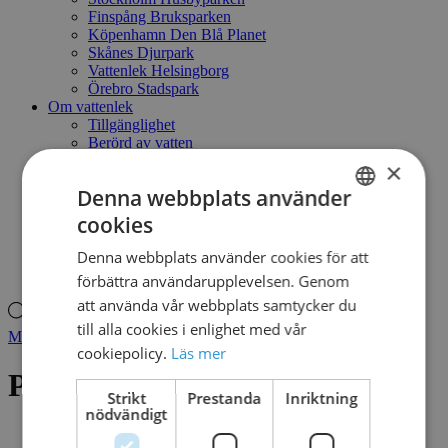
Finspång Bruksparken
Köpenhamn Den Blå Planet
Skånes Djurpark
Vattenlek Helsingborg
Örebro Stadspark
Om vattenlek
Tillgänglighet
Berörd av vatten
En smart lösning
×
Låt barnen leka fritt
Denna webbplats använder
Vatten & vattendjur
Naturlekplats - ett annat sätt att leka
cookies
SWEDISH
Kontakt
Mitt konto
Denna webbplats använder cookies för att
DANISH
Produktsökning
förbättra användarupplevelsen. Genom
att använda vår webbplats samtycker du
Produktsökning
till alla cookies i enlighet med vår
Mitt konto
cookiepolicy.
Läs mer
PERISPRAY
Strikt
Prestanda
Inriktning
nödvändigt