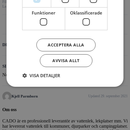
File Size
1,018.41 KB
File Count
1
Create Date
29. september 2021
Last Updated
29. september 2021
Funktioner
Oklassificerade
Download
ACCEPTERA ALLA
DESCRIPTION
AVVISA ALLT
SIMILAR DOWNLOADS
No related download found!
VISA DETALJER
Kjell Parmborn
Updated 29. september 2021
Om oss
CADO är en professionell leverantör av vattenlek, lekplatser mm. Vi
har levererat vattenlek till kommuner, djurparker och campingplatser.