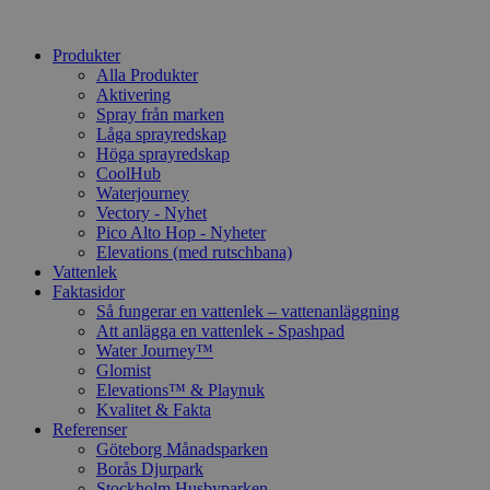
Produkter
Alla Produkter
Aktivering
Spray från marken
Låga sprayredskap
Höga sprayredskap
CoolHub
Waterjourney
Vectory - Nyhet
Pico Alto Hop - Nyheter
Elevations (med rutschbana)
Vattenlek
Faktasidor
Så fungerar en vattenlek – vattenanläggning
Att anlägga en vattenlek - Spashpad
Water Journey™
Glomist
Elevations™ & Playnuk
Kvalitet & Fakta
Referenser
Göteborg Månadsparken
Borås Djurpark
Stockholm Husbyparken