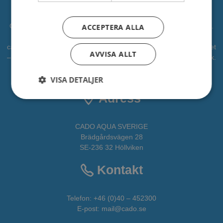
CADO är en professionell leverantör av vattenlek, lekplatser mm.
ACCEPTERA ALLA
Vi har levererat vattenlek till kommuner, djurparker och
campingplatser. Vi vill bidra som en partner i alla faser av projektet
AVVISA ALLT
– från idé till verklighet. CADOAQUA är vår avdelning för vattenlek.
All fakta om CADO får du
HÄR
VISA DETALJER
Adress
CADO AQUA SVERIGE
Brädgårdsvägen 28
SE-236 32 Höllviken
Kontakt
Telefon:
+46 (0)40 – 452300
E-post:
mail@cado.se