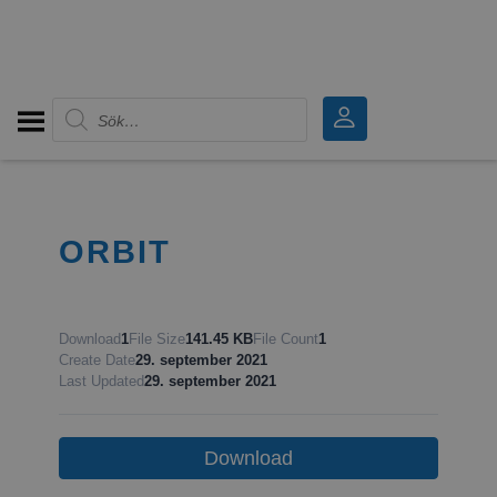
Produktsökning
ORBIT
Download
1
File Size
141.45 KB
File Count
1
Create Date
29. september 2021
Last Updated
29. september 2021
Download