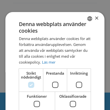
DESCRIPTION
×
Denna webbplats använder
cookies
SWEDISH
SIMILAR DOWNLOADS
Denna webbplats använder cookies för att
DANISH
förbättra användarupplevelsen. Genom
No related download found!
att använda vår webbplats samtycker du
till alla cookies i enlighet med vår
cookiepolicy.
Läs mer
Strikt
Prestanda
Inriktning
nödvändigt
Kjell Parmborn
Updated 29. september 2021
Funktioner
Oklassificerade
Om oss