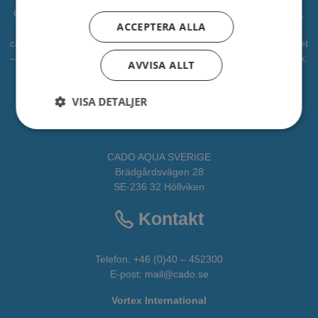
CADO är en professionell leverantör av vattenlek, lekplatser mm.
ACCEPTERA ALLA
Vi har levererat vattenlek till kommuner, djurparker och
campingplatser. Vi vill bidra som en partner i alla faser av projektet
– från idé till verklighet. CADOAQUA är vår avdelning för vattenlek.
AVVISA ALLT
All fakta om CADO får du
HÄR
VISA DETALJER
Adress
CADO AQUA SVERIGE
Brädgårdsvägen 28
SE-236 32 Höllviken
Kontakt
Telefon:
+46 (0)40 – 452300
E-post:
mail@cado.se
Vortex International