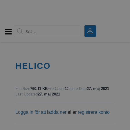
Produktsökning
HELICO
File Size
760.11 KB
File Count
1
Create Date
27. maj 2021
Last Updated
27. maj 2021
Logga in för att ladda ner
eller
registrera konto