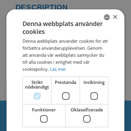
DESCRIPTION
×
Denna webbplats använder
cookies
SIMILAR DOWNLOADS
SWEDISH
Denna webbplats använder cookies för att
DANISH
förbättra användarupplevelsen. Genom
No related download found!
att använda vår webbplats samtycker du
till alla cookies i enlighet med vår
cookiepolicy.
Läs mer
Strikt
Prestanda
Inriktning
Kjell Parmborn
Updated 27. maj 2021
nödvändigt
Funktioner
Oklassificerade
Om oss