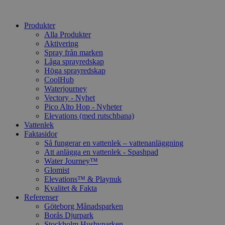
Produkter
Alla Produkter
Aktivering
Spray från marken
Låga sprayredskap
Höga sprayredskap
CoolHub
Waterjourney
Vectory - Nyhet
Pico Alto Hop - Nyheter
Elevations (med rutschbana)
Vattenlek
Faktasidor
Så fungerar en vattenlek – vattenanläggning
Att anlägga en vattenlek - Spashpad
Water Journey™
Glomist
Elevations™ & Playnuk
Kvalitet & Fakta
Referenser
Göteborg Månadsparken
Borås Djurpark
Stockholm Husbyparken