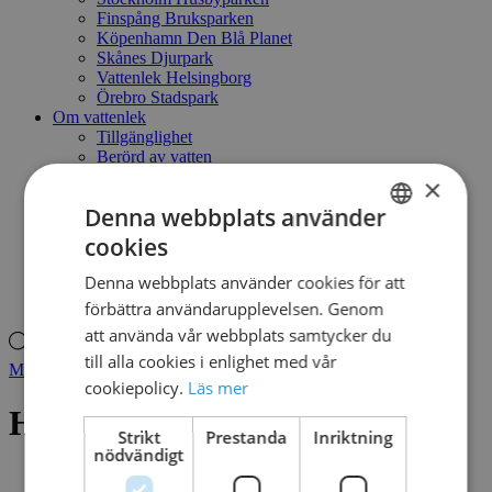
Finspång Bruksparken
Köpenhamn Den Blå Planet
Skånes Djurpark
Vattenlek Helsingborg
Örebro Stadspark
Om vattenlek
Tillgänglighet
Berörd av vatten
En smart lösning
×
Låt barnen leka fritt
Denna webbplats använder
Vatten & vattendjur
Naturlekplats - ett annat sätt att leka
cookies
SWEDISH
Kontakt
Mitt konto
Denna webbplats använder cookies för att
DANISH
Produktsökning
förbättra användarupplevelsen. Genom
att använda vår webbplats samtycker du
Produktsökning
till alla cookies i enlighet med vår
Mitt konto
cookiepolicy.
Läs mer
HELICO
Strikt
Prestanda
Inriktning
nödvändigt