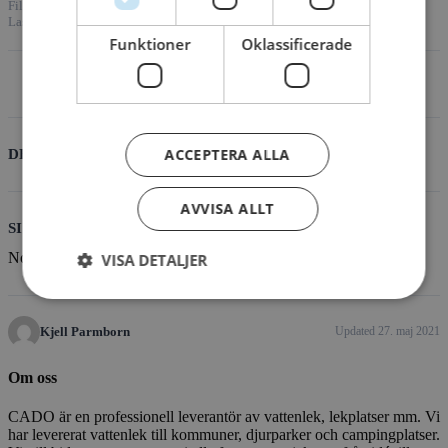
File Size
139.31 KB
File Count
1
Create Date
27. maj 2021
Last Updated
27. maj 2021
Funktioner
Oklassificerade
Download
ACCEPTERA ALLA
DESCRIPTION
AVVISA ALLT
SIMILAR DOWNLOADS
No related download found!
VISA DETALJER
Kjell Parmborn
Updated 27. maj 2021
Om oss
CADO är en professionell leverantör av vattenlek, lekplatser mm. Vi
har levererat vattenlek till kommuner, djurparker och campingplatser.