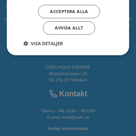
CADO är en professionell leverantör av vattenlek, lekplatser mm.
ACCEPTERA ALLA
Vi har levererat vattenlek till kommuner, djurparker och
campingplatser. Vi vill bidra som en partner i alla faser av projektet
– från idé till verklighet. CADOAQUA är vår avdelning för vattenlek.
AVVISA ALLT
All fakta om CADO får du
HÄR
VISA DETALJER
Adress
CADO AQUA SVERIGE
Brädgårdsvägen 28
SE-236 32 Höllviken
Kontakt
Telefon:
+46 (0)40 – 452300
E-post:
mail@cado.se
Vortex International