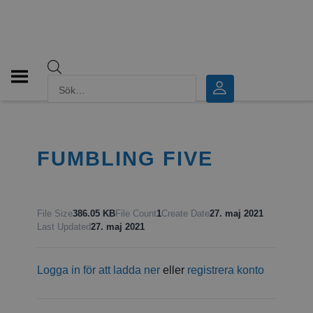
Produktsökning
FUMBLING FIVE
File Size
386.05 KB
File Count
1
Create Date
27. maj 2021
Last Updated
27. maj 2021
Logga in för att ladda ner
eller
registrera konto