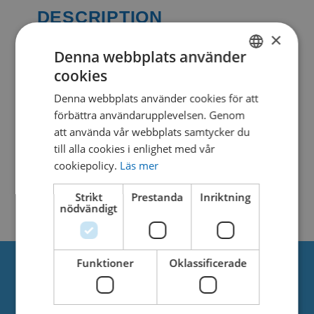
DESCRIPTION
×
Denna webbplats använder
cookies
SIMILAR DOWNLOADS
SWEDISH
Denna webbplats använder cookies för att
DANISH
förbättra användarupplevelsen. Genom
No related download found!
att använda vår webbplats samtycker du
till alla cookies i enlighet med vår
cookiepolicy.
Läs mer
Strikt
Prestanda
Inriktning
Kjell Parmborn
Updated 27. maj 2021
nödvändigt
Funktioner
Oklassificerade
Om oss