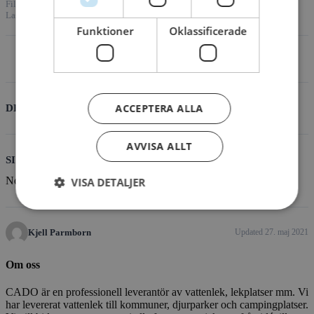
File Size
126.37 KB
File Count
1
Create Date
27. maj 2021
Last Updated
27. maj 2021
Funktioner
Oklassificerade
Download
ACCEPTERA ALLA
DESCRIPTION
AVVISA ALLT
SIMILAR DOWNLOADS
No related download found!
VISA DETALJER
Kjell Parmborn
Updated 27. maj 2021
Om oss
CADO är en professionell leverantör av vattenlek, lekplatser mm. Vi
har levererat vattenlek till kommuner, djurparker och campingplatser.