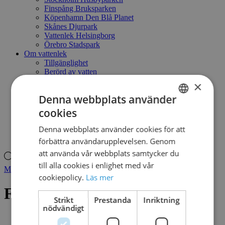
Finspång Bruksparken
Köpenhamn Den Blå Planet
Skånes Djurpark
Vattenlek Helsingborg
Örebro Stadspark
Om vattenlek
Tillgänglighet
Berörd av vatten
En smart lösning
×
Låt barnen leka fritt
Denna webbplats använder
Vatten & vattendjur
Naturlekplats - ett annat sätt att leka
cookies
SWEDISH
Kontakt
Mitt konto
Denna webbplats använder cookies för att
DANISH
Produktsökning
förbättra användarupplevelsen. Genom
att använda vår webbplats samtycker du
Produktsökning
till alla cookies i enlighet med vår
Mitt konto
cookiepolicy.
Läs mer
FUMBLING FIVE
Strikt
Prestanda
Inriktning
nödvändigt