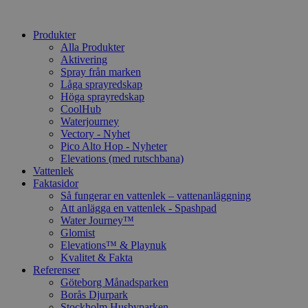
Produkter
Alla Produkter
Aktivering
Spray från marken
Låga sprayredskap
Höga sprayredskap
CoolHub
Waterjourney
Vectory - Nyhet
Pico Alto Hop - Nyheter
Elevations (med rutschbana)
Vattenlek
Faktasidor
Så fungerar en vattenlek – vattenanläggning
Att anlägga en vattenlek - Spashpad
Water Journey™
Glomist
Elevations™ & Playnuk
Kvalitet & Fakta
Referenser
Göteborg Månadsparken
Borås Djurpark
Stockholm Husbyparken