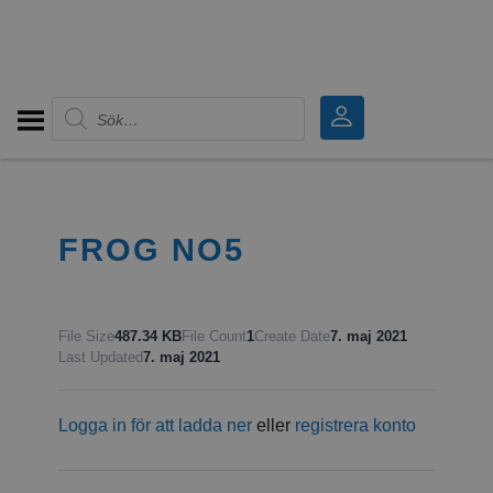
Produktsökning
FROG NO5
File Size
487.34 KB
File Count
1
Create Date
7. maj 2021
Last Updated
7. maj 2021
Logga in för att ladda ner
eller
registrera konto