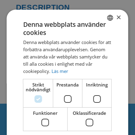
DESCRIPTION
×
Denna webbplats använder
cookies
SIMILAR DOWNLOADS
SWEDISH
Denna webbplats använder cookies för att
DANISH
förbättra användarupplevelsen. Genom
No related download found!
att använda vår webbplats samtycker du
till alla cookies i enlighet med vår
cookiepolicy.
Läs mer
Strikt
Prestanda
Inriktning
Kjell Parmborn
Updated 7. maj 2021
nödvändigt
Funktioner
Oklassificerade
Om oss