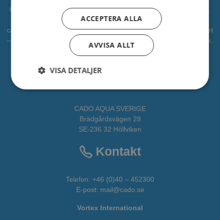
CADO är en professionell leverantör av vattenlek, lekplatser mm.
ACCEPTERA ALLA
Vi har levererat vattenlek till kommuner, djurparker och
campingplatser. Vi vill bidra som en partner i alla faser av projektet
– från idé till verklighet. CADOAQUA är vår avdelning för vattenlek.
AVVISA ALLT
All fakta om CADO får du
HÄR
VISA DETALJER
Adress
CADO AQUA SVERIGE
Brädgårdsvägen 28
SE-236 32 Höllviken
Kontakt
Telefon:
+46 (0)40 – 452300
E-post:
mail@cado.se
Vortex International