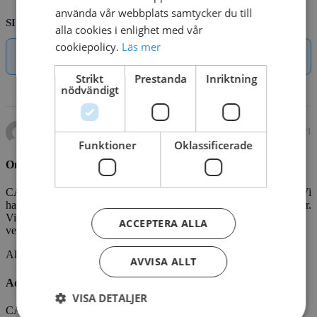
använda vår webbplats samtycker du till
SIMILAR DOWNLOADS
alla cookies i enlighet med vår
cookiepolicy.
Läs mer
No related download found!
Strikt
Prestanda
Inriktning
nödvändigt
Kjell Parmborn
Updated 7. maj 2021
Funktioner
Oklassificerade
Om oss
CADO är en professionell leverantör av vattenlek, lekplatser mm. Vi
har levererat vattenlek till kommuner, djurparker och campingplatser.
Vi vill bidra som en partner i alla faser av projektet – från idé till
ACCEPTERA ALLA
verklighet. CADOAQUA är vår avdelning för vattenlek.
All fakta om CADO får du
HÄR
AVVISA ALLT
Adress
VISA DETALJER
CADO AQUA SVERIGE