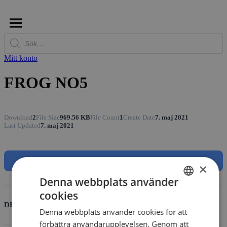
Produktsökning
Mitt konto
FROG NO5
Download
2
File Size
969.56 KB
File Count
1
Create Date
7. maj 2021
Last Updated
7. maj 2021
Download
×
Denna webbplats använder
cookies
SWEDISH
DESCRIPTION
Denna webbplats använder cookies för att
DANISH
förbättra användarupplevelsen. Genom att