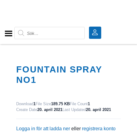
Produktsökning
FOUNTAIN SPRAY
NO1
Download
1
File Size
189.75 KB
File Count
1
Create Date
20. april 2021
Last Updated
20. april 2021
Logga in för att ladda ner
eller
registrera konto