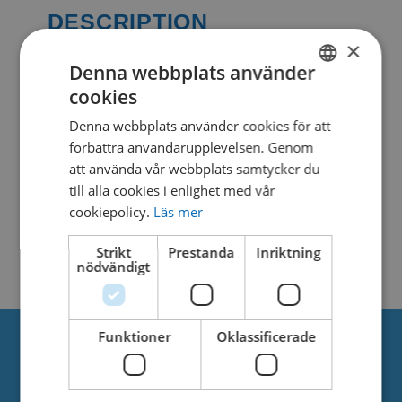
DESCRIPTION
×
Denna webbplats använder
cookies
SIMILAR DOWNLOADS
SWEDISH
Denna webbplats använder cookies för att
DANISH
förbättra användarupplevelsen. Genom
No related download found!
att använda vår webbplats samtycker du
till alla cookies i enlighet med vår
cookiepolicy.
Läs mer
Strikt
Prestanda
Inriktning
Kjell Parmborn
Updated 8. april 2021
nödvändigt
Funktioner
Oklassificerade
Om oss