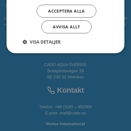
CADO är en professionell leverantör av vattenlek, lekplatser mm.
ACCEPTERA ALLA
Vi har levererat vattenlek till kommuner, djurparker och
campingplatser. Vi vill bidra som en partner i alla faser av projektet
– från idé till verklighet. CADOAQUA är vår avdelning för vattenlek.
AVVISA ALLT
All fakta om CADO får du
HÄR
VISA DETALJER
Adress
CADO AQUA SVERIGE
Brädgårdsvägen 28
SE-236 32 Höllviken
Kontakt
Telefon:
+46 (0)40 – 452300
E-post:
mail@cado.se
Vortex International