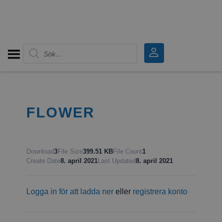
Produktsökning
FLOWER
Download
3
File Size
399.51 KB
File Count
1
Create Date
8. april 2021
Last Updated
8. april 2021
Logga in för att ladda ner
eller
registrera konto