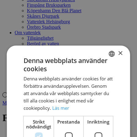
Finspång Bruksparken
Köpenhamn Den Blå Planet
Skånes Djurpark
Vattenlek Helsingborg
Örebro Stadspark
Om vattenlek
Tillgänglighet
Berörd av vatten
En smart lösning
×
Låt barnen leka fritt
Denna webbplats använder
Vatten & vattendjur
Naturlekplats - ett annat sätt att leka
cookies
SWEDISH
Kontakt
Mitt konto
Denna webbplats använder cookies för att
DANISH
Produktsökning
förbättra användarupplevelsen. Genom
att använda vår webbplats samtycker du
Produktsökning
till alla cookies i enlighet med vår
Mitt konto
cookiepolicy.
Läs mer
FLOWER NO.6
Strikt
Prestanda
Inriktning
nödvändigt