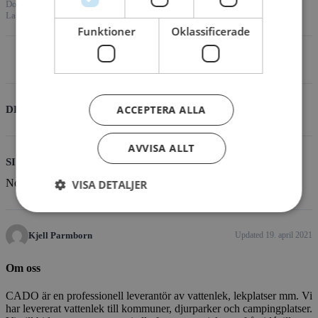
Download
2
File Size
867.53 KB
File Count
1
Create Date
19. april 2021
Last Updated
19. april 2021
Funktioner
Oklassificerade
Download
ACCEPTERA ALLA
DESCRIPTION
AVVISA ALLT
SIMILAR DOWNLOADS
No related download found!
VISA DETALJER
Kjell Parmborn
Updated 19. april 2021
Om oss
CADO är en professionell leverantör av vattenlek, lekplatser mm. Vi
har levererat vattenlek till kommuner, djurparker och campingplatser.