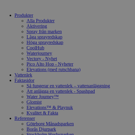
Produkter
Alla Produkter
Aktivering
Spray från marken
Låga sprayredskap
Höga sprayredskap
CoolHub
Waterjourney
Vectory - Nyhet
Pico Alto Hop - Nyheter
Elevations (med rutschbana)
Vattenlek
Faktasidor
Så fungerar en vattenlek – vattenanläggning
Att anlägga en vattenlek - Spashpad
Water Journey™
Glomist
Elevations™ & Playnuk
Kvalitet & Fakta
Referenser
Göteborg Månadsparken
Borås Djurpark
Stockholm Husbyparken