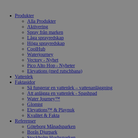
Produkter
Alla Produkter
Aktivering
Spray från marken
Låga sprayredskap
Höga sprayredskap
CoolHub
Waterjourney
Vectory - Nyhet
Pico Alto Hop - Nyheter
Elevations (med rutschbana)
Vattenlek
Faktasidor
Så fungerar en vattenlek – vattenanläggning
Att anlägga en vattenlek - Spashpad
Water Journey™
Glomist
Elevations™ & Playnuk
Kvalitet & Fakta
Referenser
Göteborg Månadsparken
Borås Djurpark
Stockholm Husbyparken