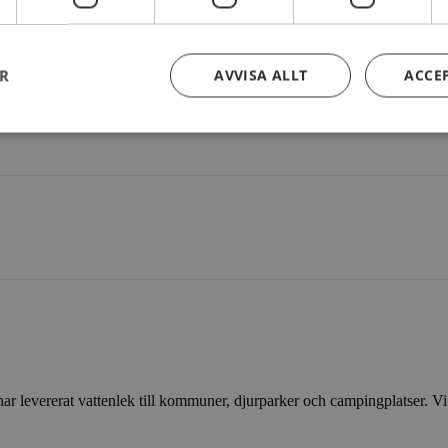
 2021
ER
AVVISA ALLT
ACCE
 levererat vattenlek till kommuner, djurparker och campingplatser. Vi vil