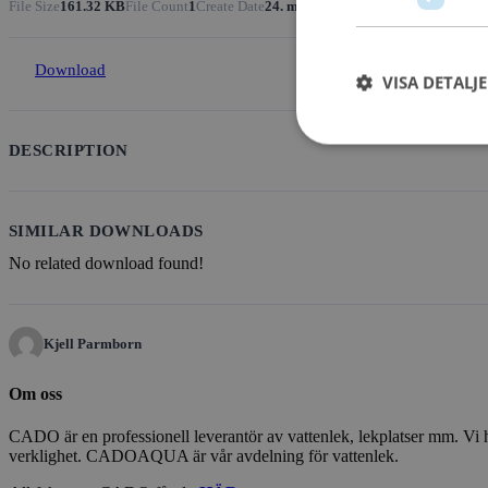
File Size
161.32 KB
File Count
1
Create Date
24. mars 2021
Last Updated
24. mars
Download
VISA DETALJ
DESCRIPTION
SIMILAR DOWNLOADS
No related download found!
Kjell Parmborn
Om oss
CADO är en professionell leverantör av vattenlek, lekplatser mm. Vi har
verklighet. CADOAQUA är vår avdelning för vattenlek.