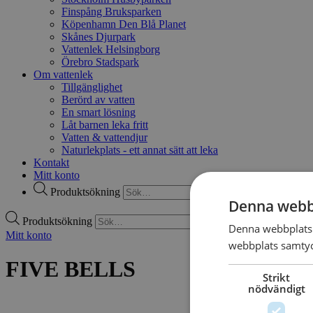
Finspång Bruksparken
Köpenhamn Den Blå Planet
Skånes Djurpark
Vattenlek Helsingborg
Örebro Stadspark
Om vattenlek
Tillgänglighet
Berörd av vatten
En smart lösning
Låt barnen leka fritt
Vatten & vattendjur
Naturlekplats - ett annat sätt att leka
Kontakt
Mitt konto
Produktsökning
Denna webb
Produktsökning
Denna webbplats 
Mitt konto
webbplats samtyck
FIVE BELLS
Strikt
nödvändigt