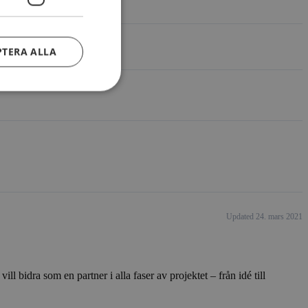
PTERA ALLA
Updated 24. mars 2021
l bidra som en partner i alla faser av projektet – från idé till