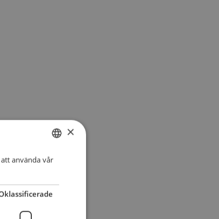
×
att använda vår
SWEDISH
DANISH
Oklassificerade