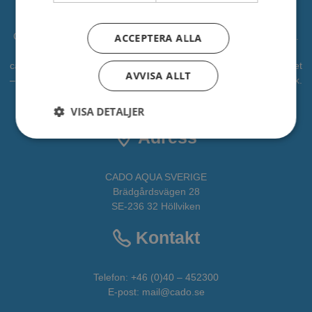
CADO är en professionell leverantör av vattenlek, lekplatser mm.
ACCEPTERA ALLA
Vi har levererat vattenlek till kommuner, djurparker och
campingplatser. Vi vill bidra som en partner i alla faser av projektet
AVVISA ALLT
– från idé till verklighet. CADOAQUA är vår avdelning för vattenlek.
All fakta om CADO får du
HÄR
VISA DETALJER
Adress
CADO AQUA SVERIGE
Brädgårdsvägen 28
SE-236 32 Höllviken
Kontakt
Telefon:
+46 (0)40 – 452300
E-post:
mail@cado.se