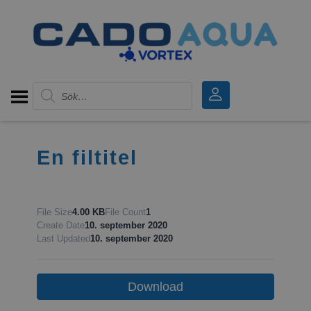
Produktsökning
En filtitel
File Size
4.00 KB
File Count
1
Create Date
10. september 2020
Last Updated
10. september 2020
Download