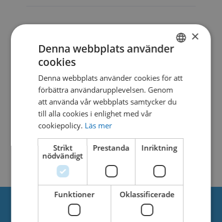
DESCRIPTION
×
Denna webbplats använder
cookies
SWEDISH
SIMILAR DOWNLOADS
Denna webbplats använder cookies för att
DANISH
förbättra användarupplevelsen. Genom
No related download found!
att använda vår webbplats samtycker du
till alla cookies i enlighet med vår
cookiepolicy.
Läs mer
Strikt
Prestanda
Inriktning
nödvändigt
Kjell Parmborn
Updated 10. september 2020
Funktioner
Oklassificerade
Om oss