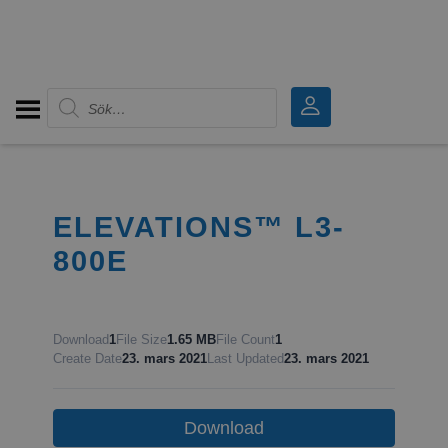
Produktsökning
ELEVATIONS™ L3-
800E
Download
1
File Size
1.65 MB
File Count
1
Create Date
23. mars 2021
Last Updated
23. mars 2021
Download