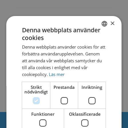
DESCRIPTION
×
Denna webbplats använder
cookies
SWEDISH
SIMILAR DOWNLOADS
Denna webbplats använder cookies för att
DANISH
förbättra användarupplevelsen. Genom
att använda vår webbplats samtycker du
No related download found!
till alla cookies i enlighet med vår
cookiepolicy.
Läs mer
Strikt
Prestanda
Inriktning
nödvändigt
Kjell Parmborn
Updated 23. mars 2021
Funktioner
Oklassificerade