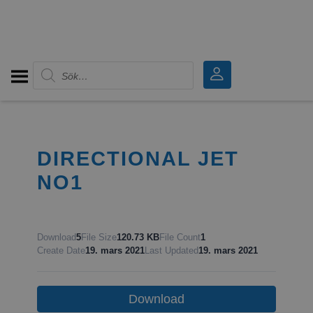
Produktsökning
DIRECTIONAL JET
NO1
Download
5
File Size
120.73 KB
File Count
1
Create Date
19. mars 2021
Last Updated
19. mars 2021
Download