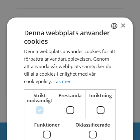
DESCRIPTION
×
Denna webbplats använder
cookies
SWEDISH
SIMILAR DOWNLOADS
Denna webbplats använder cookies för att
DANISH
förbättra användarupplevelsen. Genom
att använda vår webbplats samtycker du
No related download found!
till alla cookies i enlighet med vår
cookiepolicy.
Läs mer
Strikt
Prestanda
Inriktning
nödvändigt
Kjell Parmborn
Updated 19. mars 2021
Funktioner
Oklassificerade