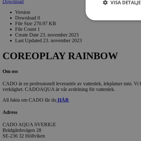
Download
VISA DETALJ
Version
Download
0
File Size
270.97 KB
File Count
1
Create Date
23. november 2023
Last Updated
23. november 2023
COREOPLAY RAINBOW
Om oss
CADO är en professionell leverantör av vattenlek, lekplatser mm. Vi har
verklighet. CADOAQUA är vår avdelning för vattenlek.
All fakta om CADO får du
HÄR
Adress
CADO AQUA SVERIGE
Brädgårdsvägen 28
SE-236 32 Höllviken