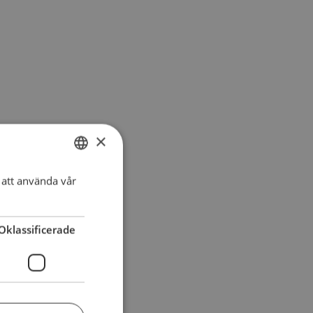
×
att använda vår
SWEDISH
DANISH
Oklassificerade