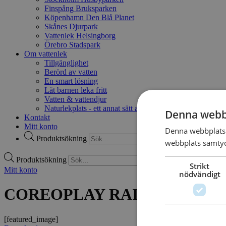
Finspång Bruksparken
Köpenhamn Den Blå Planet
Skånes Djurpark
Vattenlek Helsingborg
Örebro Stadspark
Om vattenlek
Tillgänglighet
Berörd av vatten
En smart lösning
Låt barnen leka fritt
Vatten & vattendjur
Naturlekplats - ett annat sätt att leka
Denna webb
Kontakt
Mitt konto
Denna webbplats 
Produktsökning
webbplats samtyck
Produktsökning
Strikt
Mitt konto
nödvändigt
COREOPLAY RAINBOW
[featured_image]