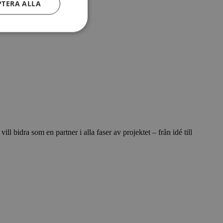
PTERA ALLA
l bidra som en partner i alla faser av projektet – från idé till