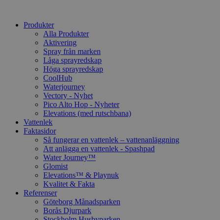
Produkter
Alla Produkter
Aktivering
Spray från marken
Låga sprayredskap
Höga sprayredskap
CoolHub
Waterjourney
Vectory - Nyhet
Pico Alto Hop - Nyheter
Elevations (med rutschbana)
Vattenlek
Faktasidor
Så fungerar en vattenlek – vattenanläggning
Att anlägga en vattenlek - Spashpad
Water Journey™
Glomist
Elevations™ & Playnuk
Kvalitet & Fakta
Referenser
Göteborg Månadsparken
Borås Djurpark
Stockholm Husbyparken