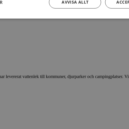
ER
AVVISA ALLT
ACCE
 levererat vattenlek till kommuner, djurparker och campingplatser. Vi vil