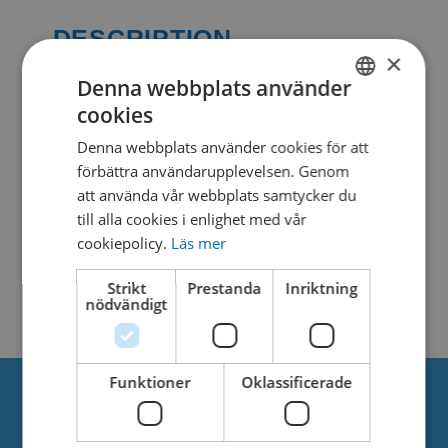
DESCRIPTION
×
Denna webbplats använder
cookies
SWEDISH
SIMILAR DOWNLOADS
Denna webbplats använder cookies för att
DANISH
förbättra användarupplevelsen. Genom
No related download found!
att använda vår webbplats samtycker du
till alla cookies i enlighet med vår
cookiepolicy.
Läs mer
Strikt
Prestanda
Inriktning
Kjell Parmborn
Updated 9. mars 2021
nödvändigt
Funktioner
Oklassificerade
Om oss