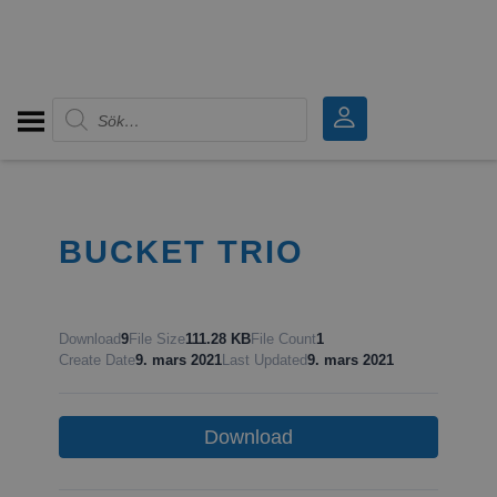
Produktsökning
BUCKET TRIO
Download
9
File Size
111.28 KB
File Count
1
Create Date
9. mars 2021
Last Updated
9. mars 2021
Download