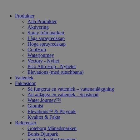
Produkter
Alla Produkter
Aktivering
Spray från marken
Låga sprayredskap
Höga sprayredskap
CoolHub
Waterjourney
Vectory - Nyhet
Pico Alto Hop - Nyheter
Elevations (med rutschbana)
Vattenlek
Faktasidor
Så fungerar en vattenlek – vattenanläggning
Att anlägga en vattenlek - Spashpad
Water Journey™
Glomist
Elevations™ & Playnuk
Kvalitet & Fakta
Referenser
Göteborg Månadsparken
Borås Djurpark
Stockholm Husbyparken