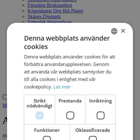
Finspång Bruksparken
Köpenhamn Den Blå Planet
Skånes Djurpark
Vattenlek Helsingborg
Örebro Stadspark
×
Om vattenlek
Denna webbplats använder
Tillgänglighet
Berörd av vatten
cookies
SWEDISH
En smart lösning
Låt barnen leka fritt
Denna webbplats använder cookies för att
DANISH
Vatten & vattendjur
förbättra användarupplevelsen. Genom
Naturlekplats - ett annat sätt att leka
att använda vår webbplats samtycker du
Kontakt
Mitt konto
till alla cookies i enlighet med vår
Produktsökning
cookiepolicy.
Läs mer
Produktsökning
Strikt
Prestanda
Inriktning
Mitt konto
nödvändigt
ASTRA NO. 1
Funktioner
Oklassificerade
[featured_image]