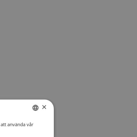
×
att använda vår
SWEDISH
DANISH