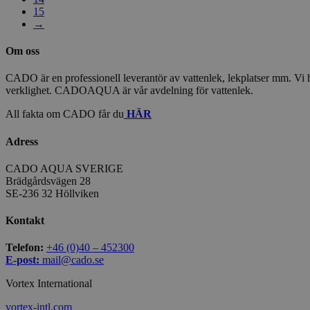
15
→
Om oss
CADO är en professionell leverantör av vattenlek, lekplatser mm. Vi har
verklighet. CADOAQUA är vår avdelning för vattenlek.
All fakta om CADO får du
HÄR
Adress
CADO AQUA SVERIGE
Brädgårdsvägen 28
SE-236 32 Höllviken
Kontakt
Telefon:
+46 (0)40 – 452300
E-post:
mail@cado.se
Vortex International
vortex-intl.com