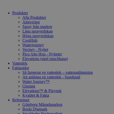
Produkter
Alla Produkter
Aktivering
Spray från marken
Låga sprayredskap
Höga sprayredskap
CoolHub
Waterjourney
Vectory - Nyhet
Pico Alto Hop - Nyheter
Elevations (med rutschbana)
Vattenlek
Faktasidor
Så fungerar en vattenlek – vattenanläggning
Att anlägga en vattenlek - Spashpad
Water Journey™
Glomist
Elevations™ & Playnuk
Kvalitet & Fakta
Referenser
Göteborg Månadsparken
Borås Djurpark
Stockholm Husbyparken