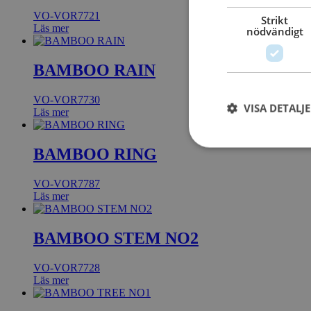
VO-VOR7721
Strikt
Läs mer
nödvändigt
BAMBOO RAIN
VO-VOR7730
VISA DETALJ
Läs mer
BAMBOO RING
VO-VOR7787
Läs mer
BAMBOO STEM NO2
VO-VOR7728
Läs mer