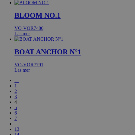
BLOOM NO.1
VO-VOR7486
Läs mer
BOAT ANCHOR N°1
VO-VOR7791
Läs mer
←
1
2
3
4
5
6
7
…
13
14