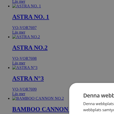
Läs mer
ASTRA NO. 1
VO-VOR7697
Läs mer
ASTRA NO.2
VO-VOR7698
Läs mer
ASTRA N°3
VO-VOR7699
Läs mer
Denna webb
Denna webbplats 
BAMBOO CANNON NO.2
webbplats samtyck